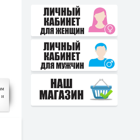
ам
 и