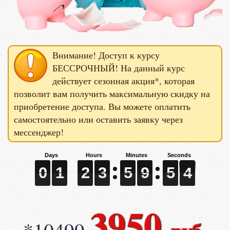
Внимание! Доступ к курсу
БЕССРОЧНЫЙ! На данный курс
действует сезонная акция*, которая
позволит вам получить максимальную скидку на
приобретение доступа. Вы можете оплатить
самостоятельно или оставить заявку через
мессенджер!
0
0
0
1
1
1
2
2
2
3
3
3
5
5
5
9
9
9
5
5
5
1
2
0
1
2
3
5
9
5
2
1
3950